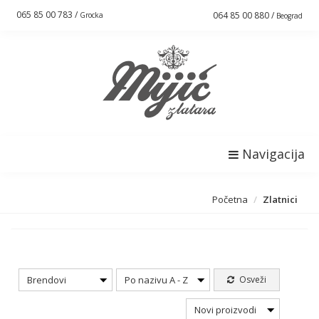
065 85 00 783 /
064 85 00 880 /
Grocka
Beograd
Navigacija
Početna
Zlatnici
Zlatnici
Brendovi
Po nazivu A - Z
Osveži
Novi proizvodi