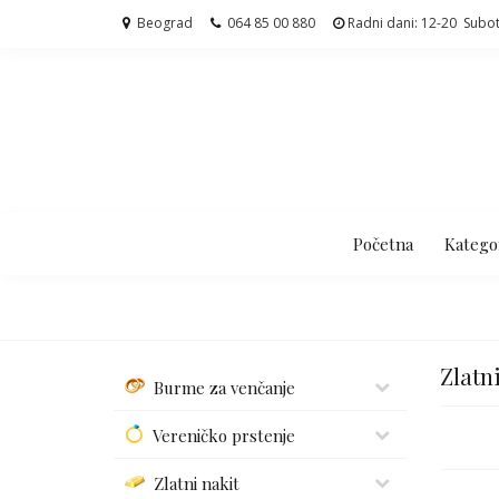
Beograd
064 85 00 880
Radni dani: 12-20 Subo
Početna
Kategor
Zlatn
Burme za venčanje
Vereničko prstenje
Zlatni nakit