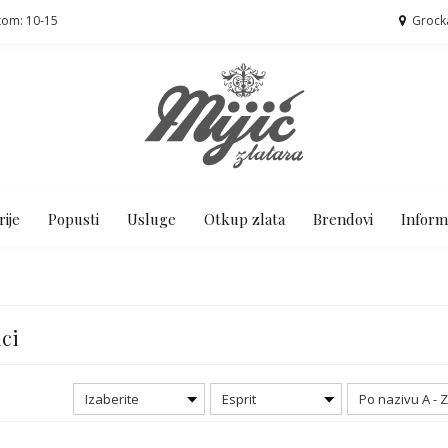
tom: 10-15
Grock
ije
Popusti
Usluge
Otkup zlata
Brendovi
Inform
ici
Izaberite
Esprit
Po nazivu A - 