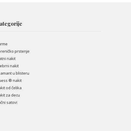
ategorije
urme
reničko prstenje
atni nakit
ebrni nakit
jamant u blisteru
ess ® nakit
kit od čelika
kit za decu
čni satovi