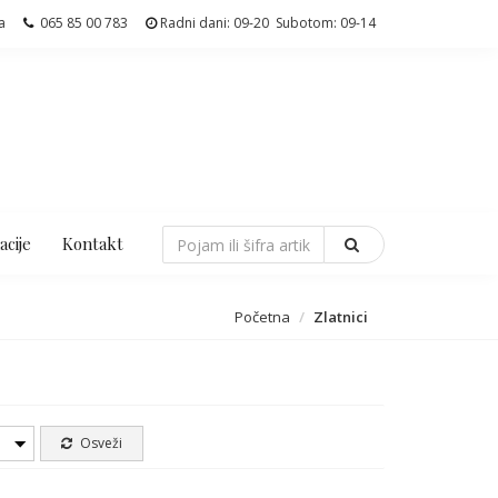
a
065 85 00 783
Radni dani: 09-20 Subotom: 09-14
acije
Kontakt
Početna
Zlatnici
Z
Osveži