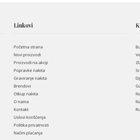
Linkovi
K
Početna strana
B
Novi proizvodi
Ve
Proizvodi na akciji
Zl
Popravke nakita
Sr
Graviranje nakita
Di
Brendovi
Gu
Otkup nakita
Na
O nama
Na
Kontakt
Ru
Uslovi korišćenja
Politika privatnosti
Načini plaćanja