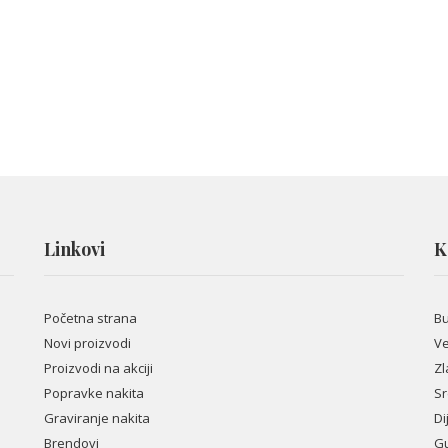
Linkovi
K
Početna strana
B
Novi proizvodi
Ve
Proizvodi na akciji
Zl
Popravke nakita
Sr
Graviranje nakita
Di
Brendovi
Gu