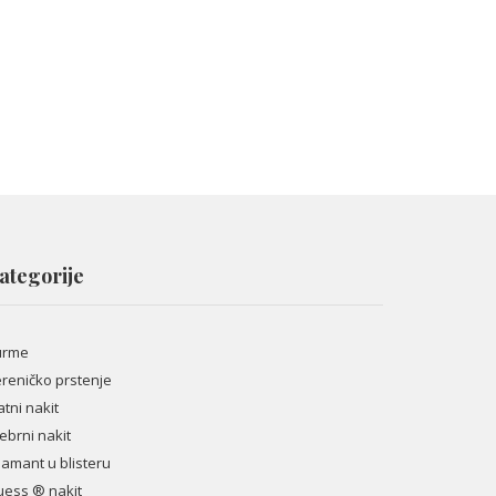
ategorije
urme
reničko prstenje
atni nakit
ebrni nakit
jamant u blisteru
ess ® nakit