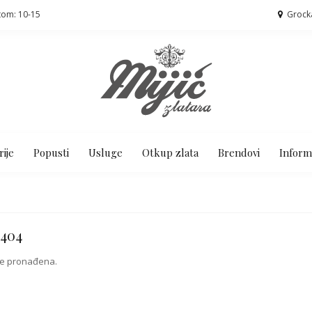
tom: 10-15
Grock
ije
Popusti
Usluge
Otkup zlata
Brendovi
Inform
 404
ije pronađena.