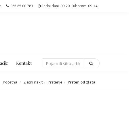
a
065 85 00 783
Radni dani: 09-20 Subotom: 09-14
acije
Kontakt
Početna
Zlatni nakit
Prstenje
Prsten od zlata