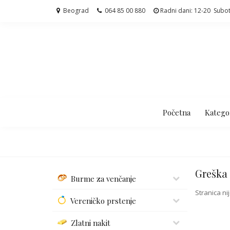
Beograd
064 85 00 880
Radni dani: 12-20 Subo
Početna
Kategor
Greška
Burme za venčanje
Stranica n
Vereničko prstenje
Zlatni nakit