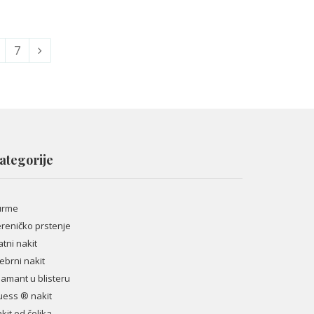
7
ategorije
urme
reničko prstenje
atni nakit
ebrni nakit
jamant u blisteru
ess ® nakit
kit od čelika