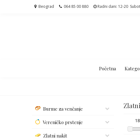
Beograd
064 85 00 880
Radni dani: 12-20 Subo
Početna
Kategor
Zlatn
Burme za venčanje
18
Vereničko prstenje
Zlatni nakit