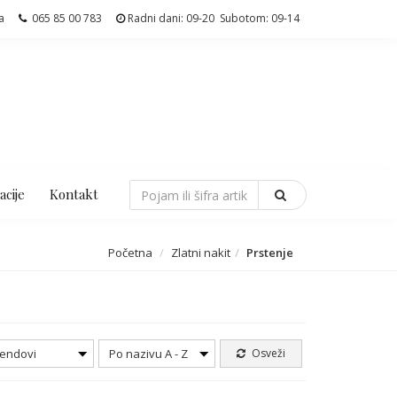
a
065 85 00 783
Radni dani: 09-20 Subotom: 09-14
acije
Kontakt
Početna
Zlatni nakit
Prstenje
endovi
Po nazivu A - Z
Osveži