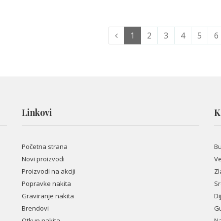
(trenutna
1
2
3
4
5
6
stranica)
Linkovi
K
Početna strana
B
Novi proizvodi
Ve
Proizvodi na akciji
Zl
Popravke nakita
Sr
Graviranje nakita
Di
Brendovi
Gu
Otkup nakita
Na