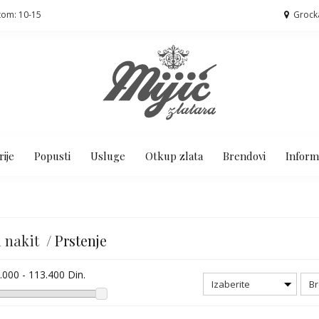
tom: 10-15
Grock
ije
Popusti
Usluge
Otkup zlata
Brendovi
Inform
i nakit /
Prstenje
.000 - 113.400 Din.
Izaberite
Br