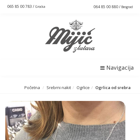
065 85 00 783 /
064 85 00 880 /
Grocka
Beograd
Navigacija
Početna
Srebrni nakit
Ogrlice
Ogrlica od srebra