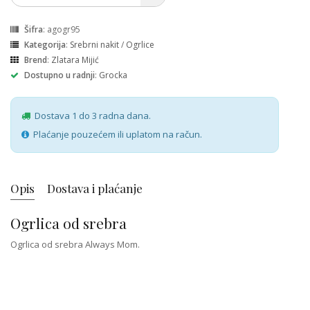
Šifra
: agogr95
Kategorija
:
Srebrni nakit
/
Ogrlice
Brend
:
Zlatara Mijić
Dostupno u radnji
:
Grocka
Dostava 1 do 3 radna dana.
Plaćanje pouzećem ili uplatom na račun.
Opis
Dostava i plaćanje
Ogrlica od srebra
Ogrlica od srebra Always Mom.