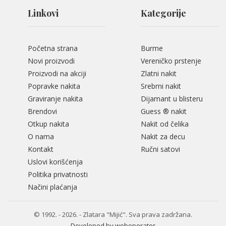
Linkovi
Kategorije
Početna strana
Burme
Novi proizvodi
Vereničko prstenje
Proizvodi na akciji
Zlatni nakit
Popravke nakita
Srebrni nakit
Graviranje nakita
Dijamant u blisteru
Brendovi
Guess ® nakit
Otkup nakita
Nakit od čelika
O nama
Nakit za decu
Kontakt
Ručni satovi
Uslovi korišćenja
Politika privatnosti
Načini plaćanja
© 1992. - 2026. - Zlatara "Mijić". Sva prava zadržana.
Developed by weboperater