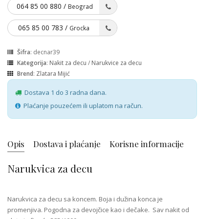
064 85 00 880 /
Beograd
065 85 00 783 /
Grocka
Šifra
: decnar39
Kategorija
:
Nakit za decu
/
Narukvice za decu
Brend
:
Zlatara Mijić
Dostava 1 do 3 radna dana.
Plaćanje pouzećem ili uplatom na račun.
Opis
Dostava i plaćanje
Korisne informacije
Narukvica za decu
Narukvica za decu sa koncem. Boja i dužina konca je
promenjiva. Pogodna za devojčice kao i dečake.
Sav nakit od