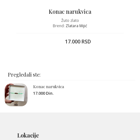
Konac narukvica
Žuto zlato
Brend:
Zlatara Mijić
17.000 RSD
Pregledali ste:
Konac narukvica
17.000 Din.
Lokacije