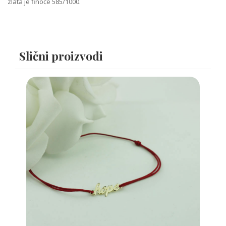
zlata je finoće 585/1000.
Slični proizvodi