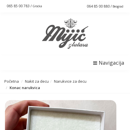
065 85 00 783 /
064 85 00 880 /
Grocka
Beograd
Navigacija
Početna
Nakit za decu
Narukvice za decu
Konac narukvica