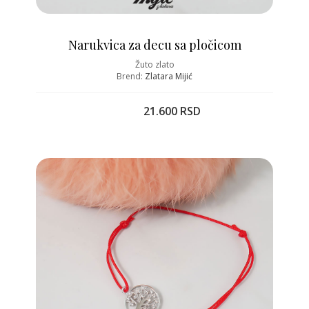
Narukvica za decu sa pločicom
Žuto zlato
Brend:
Zlatara Mijić
21.600 RSD