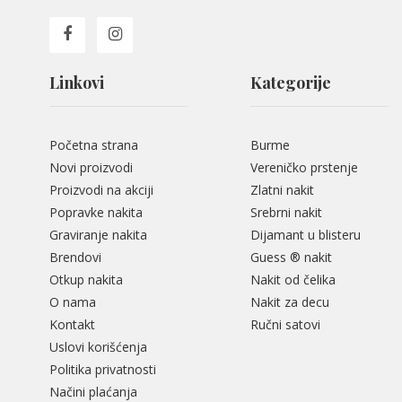
Linkovi
Kategorije
Početna strana
Burme
Novi proizvodi
Vereničko prstenje
Proizvodi na akciji
Zlatni nakit
Popravke nakita
Srebrni nakit
Graviranje nakita
Dijamant u blisteru
Brendovi
Guess ® nakit
Otkup nakita
Nakit od čelika
O nama
Nakit za decu
Kontakt
Ručni satovi
Uslovi korišćenja
Politika privatnosti
Načini plaćanja