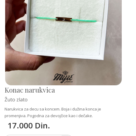
Konac narukvica
Žuto zlato
Narukvica za decu sa koncem. Boja i dužina konca je
promenjiva. Pogodna za devojčice kao i dečake.
17.000 Din.