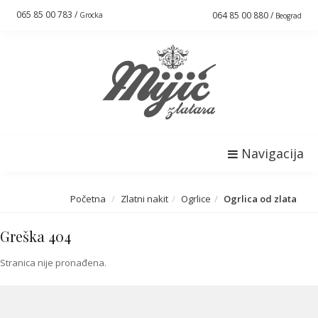
065 85 00 783 /
064 85 00 880 /
Grocka
Beograd
Navigacija
Početna
Zlatni nakit
Ogrlice
Ogrlica od zlata
Greška 404
Stranica nije pronađena.