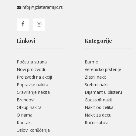
info[@]zlataramijic.rs
Linkovi
Kategorije
Početna strana
Burme
Novi proizvodi
Vereničko prstenje
Proizvodi na akciji
Zlatni nakit
Popravke nakita
Srebrni nakit
Graviranje nakita
Dijamant u blisteru
Brendovi
Guess ® nakit
Otkup nakita
Nakit od čelika
O nama
Nakit za decu
Kontakt
Ručni satovi
Uslovi korišćenja