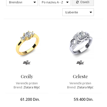
Brendovi
Po nazivu A - Z
Osveži
Izaberite
Cecily
Celeste
Verenički prsten
Verenički prsten
Brend:
Zlatara Mijić
Brend:
Zlatara Mijić
61.200 Din.
59.400 Din.